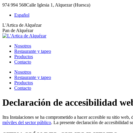
Saltar
974 994 568
Calle Iglesia 1, Alquezar (Huesca)
al
Español
contenido
Facebook
TripAdvisor
Instagram
L'Artica de Alquézar
page
page
page
Pan de Alquézar
opens
opens
opens
in
in
in
Nosotros
new
new
new
Restaurante y tapeo
window
window
window
Productos
Contacto
Nosotros
Restaurante y tapeo
Productos
Contacto
Declaración de accesibilidad we
Itra Instalaciones se ha comprometido a hacer accesible su sitio web,
móviles del sector público
. La presente declaración de accesibilidad se