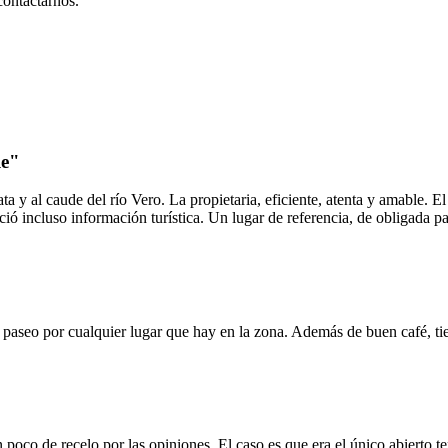
 contactarnos.
le"
a y al caude del río Vero. La propietaria, eficiente, atenta y amable. E
ió incluso información turística. Un lugar de referencia, de obligada pa
n paseo por cualquier lugar que hay en la zona. Además de buen café, ti
n poco de recelo por las opiniones. El caso es que era el único abiert