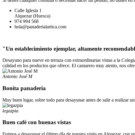
Si tienes cualquier consulta o necesitas hacer un pedido, no dudes en
Calle Iglesia 1
Alquezar (Huesca)
974 994 568
hola@panaderialartica.com
"Un establecimiento ejemplar, altamente recomendab
Desayuno para nueve en terraza con extraordinarias vistas a la Colegiat
calidad en los productos que ofrece. El camarero muy atento, nos ofrec
Antonio José M
Bonita panadería
Muy buen lugar, sobre todo para desayunar antes de salir a realizar u
legazpia
Buen café con buenas vistas
Fuimos a desayunar el último día de nuestra visita en Alquezar, con u