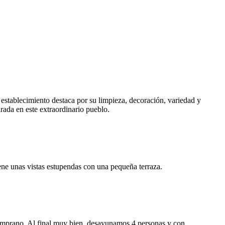
l establecimiento destaca por su limpieza, decoración, variedad y
rada en este extraordinario pueblo.
ene unas vistas estupendas con una pequeña terraza.
o temprano. Al final muy bien, desayunamos 4 personas y con